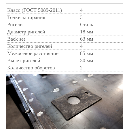
Класс (ГОСТ 5089-2011)
4
Точки запирания
3
Ригели
Сталь
Диаметр ригелей
18 мм
Back set
63 мм
Количество ригелей
4
Межосевое расстояние
85 мм
Вылет ригелей
30 мм
Количество оборотов
2