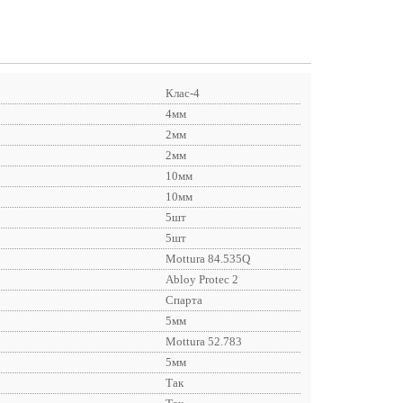
Клас-4
4мм
2мм
2мм
10мм
10мм
5шт
5шт
Mottura 84.535Q
Abloy Protec 2
Спарта
5мм
Mottura 52.783
5мм
Так