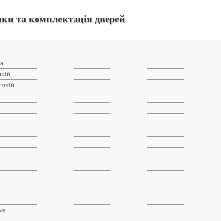
ки та комплектація дверей
ня
шній
ішній
ма